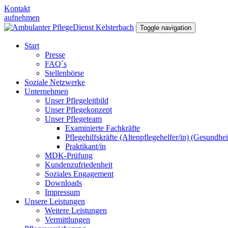
Kontakt
aufnehmen
Toggle navigation
Start
Presse
FAQ´s
Stellenbörse
Soziale Netzwerke
Unternehmen
Unser Pflegeleitbild
Unser Pflegekonzept
Unser Pflegeteam
Examinierte Fachkräfte
Pflegehilfskräfte (Altenpflegehelfer/in) (Gesundhe
Praktikant/in
MDK-Prüfung
Kundenzufriedenheit
Soziales Engagement
Downloads
Impressum
Unsere Leistungen
Weitere Leistungen
Vermittlungen